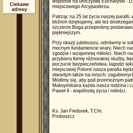
wspólnie na uroczystej Eucharystii 
Ciekawe
miejscowego Arcypasterza.
adresy
Patrząc na 25 lat życia naszej parafii,
bliźnim dziękujemy, ale też dostrzegam
szczerze Boga przeprośmy postanawiaj
piękniejszym.
Przy okazji jubileuszu, odnówmy w s
mocnym fundamencie wiary. Niech nas
zgodzie i wzajemnej miłości. Niech na
przybiera formę różnorakiej służby, bę
poczucie bezpieczeństwa, łagodzi lęki
miejscowej Polonii nasza parafia bę
otwartym także na innych; zagubionyc
Módlmy się, aby pod przemożnym patro
Maksymiliana każda nasza rodzina i cał
Paweł II - wspólnotą życia i miłości.
Ks. Jan Fiedurek, T.Chr.
Proboszcz