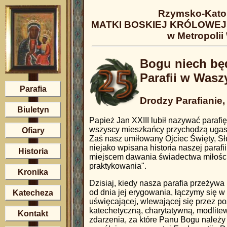
Rzymsko-Katol
MATKI BOSKIEJ KRÓLOWEJ 
w Metropolii
Bogu niech będą
Parafii w Wasz
Parafia
Drodzy Parafianie, 
Biuletyn
Papież Jan XXIII lubił nazywać parafi
wszyscy mieszkańcy przychodzą ugasi
Ofiary
Zaś nasz umiłowany Ojciec Święty, Słu
niejako wpisana historia naszej parafi
Historia
miejscem dawania świadectwa miłości,
praktykowania".
Kronika
Dzisiaj, kiedy nasza parafia przeżywa 
od dnia jej erygowania, łączymy się 
Katecheza
uświęcającej, wlewającej się przez p
katechetyczną, charytatywną, modlite
Kontakt
zdarzenia, za które Panu Bogu należ